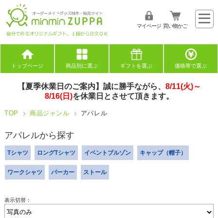
マイページ
買い物かご
トップページ
商品別に選ぶ
ギフトを選ぶ
価格帯で選ぶ
【夏季休業日のご案内】誠に勝手ながら、
8/11(火)～
8/16(日)
を休業日とさせて頂きます。
TOP
商品ジャンル
アパレル
アパレル
Tシャツ
ロングTシャツ
イベントブルゾン
キャップ（帽子）
ワークシャツ
パーカー
ストール
表示切替：