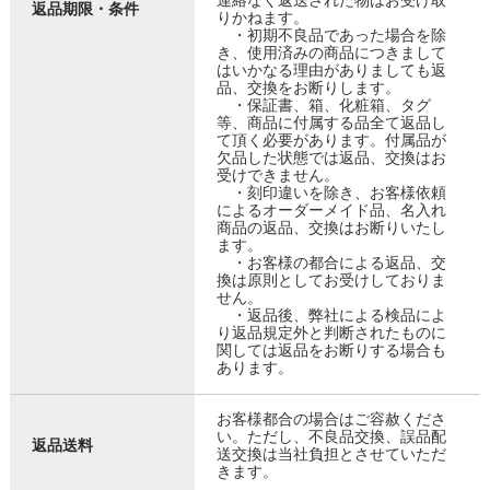
連絡なく返送された物はお受け取
返品期限・条件
りかねます。
・初期不良品であった場合を除
き、使用済みの商品につきまして
はいかなる理由がありましても返
品、交換をお断りします。
・保証書、箱、化粧箱、タグ
等、商品に付属する品全て返品し
て頂く必要があります。付属品が
欠品した状態では返品、交換はお
受けできません。
・刻印違いを除き、お客様依頼
によるオーダーメイド品、名入れ
商品の返品、交換はお断りいたし
ます。
・お客様の都合による返品、交
換は原則としてお受けしておりま
せん。
・返品後、弊社による検品によ
り返品規定外と判断されたものに
関しては返品をお断りする場合も
あります。
お客様都合の場合はご容赦くださ
い。ただし、不良品交換、誤品配
返品送料
送交換は当社負担とさせていただ
きます。