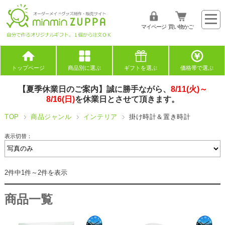
マイページ
買い物かご
トップページ
商品別に選ぶ
ギフトを選ぶ
価格帯で選ぶ
【夏季休業日のご案内】誠に勝手ながら、
8/11(火)～
8/16(日)
を休業日とさせて頂きます。
TOP
商品ジャンル
インテリア
掛け時計＆置き時計
表示切替：
2件中1件～2件を表示
商品一覧