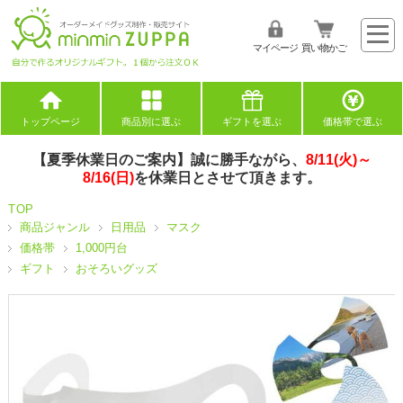
マイページ
買い物かご
トップページ
商品別に選ぶ
ギフトを選ぶ
価格帯で選ぶ
【夏季休業日のご案内】誠に勝手ながら、
8/11(火)～
8/16(日)
を休業日とさせて頂きます。
TOP
商品ジャンル
日用品
マスク
価格帯
1,000円台
ギフト
おそろいグッズ