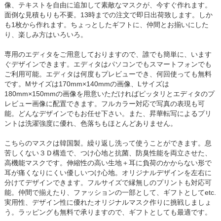
像、テキストを自由に追加して素敵なマスクが、今すぐ作れます。
面倒な見積もりも不要。13時までの注文で即日出荷致します。しか
も1枚から作れます。ちょっとしたギフトに、仲間とお揃いにした
り、楽しみ方はいろいろ。
専用のエディタをご用意しておりますので、誰でも簡単に、います
ぐデザインできます。エディタはパソコンでもスマートフォンでも
ご利用可能。エディタは何度もプレビューでき、何回使っても無料
です。Mサイズは170mm×140mmの画像、Lサイズは
180mm×150mmの画像を用意いただければピッタリとエディタのプ
レビュー画像に配置できます。フルカラー対応で写真の表現も可
能。どんなデザインでもお任せ下さい。また、昇華転写によるプリ
ントは洗濯強度に優れ、色落ちもほとんどありません。
こちらのマスクは韓国製。繰り返し洗って使うことができます。息
苦しくない３Ｄ構造で、つけ心地と抗菌、防臭性能を両立させた、
高機能マスクです。伸縮性の高い生地＋耳に負荷のかからない形で
耳が痛くなりにくい優しいつけ心地。オリジナルデザインを左右に
分けてデザインできます。フルサイズで縁無しのプリントも対応可
能。仲間で揃えたり、ファッションの一部として、ギフトとしてetc.
実用性、デザイン性に優れたオリジナルマスク作りに挑戦しましょ
う。ラッピングも無料で承りますので、ギフトとしても最適です。