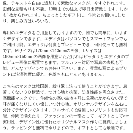
像、テキストを自由に追加して素敵なマスクが、今すぐ作れます。
面倒な見積もりも不要。13時までの注文で即日出荷致します。しか
も1枚から作れます。ちょっとしたギフトに、仲間とお揃いにした
り、楽しみ方はいろいろ。
専用のエディタをご用意しておりますので、誰でも簡単に、います
ぐデザインできます。エディタはパソコンでもスマートフォンでも
ご利用可能。エディタは何度もプレビューでき、何回使っても無料
です。Mサイズは170mm×140mmの画像、Lサイズは
180mm×150mmの画像を用意いただければピッタリとエディタのプ
レビュー画像に配置できます。フルカラー対応で写真の表現も可
能。どんなデザインでもお任せ下さい。また、昇華転写によるプリ
ントは洗濯強度に優れ、色落ちもほとんどありません。
こちらのマスクは韓国製。繰り返し洗って使うことができます。息
苦しくない３Ｄ構造で、つけ心地と抗菌、防臭性能を両立させた、
高機能マスクです。伸縮性の高い生地＋耳に負荷のかからない形で
耳が痛くなりにくい優しいつけ心地。オリジナルデザインを左右に
分けてデザインできます。フルサイズで縁無しのプリントも対応可
能。仲間で揃えたり、ファッションの一部として、ギフトとしてetc.
実用性、デザイン性に優れたオリジナルマスク作りに挑戦しましょ
う。ラッピングも無料で承りますので、ギフトとしても最適です。