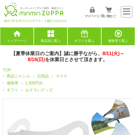
マイページ
買い物かご
トップページ
商品別に選ぶ
ギフトを選ぶ
価格帯で選ぶ
【夏季休業日のご案内】誠に勝手ながら、
8/11(火)～
8/16(日)
を休業日とさせて頂きます。
TOP
商品ジャンル
日用品
マスク
価格帯
1,000円台
ギフト
おそろいグッズ