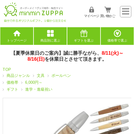
マイページ
買い物かご
トップページ
商品別に選ぶ
ギフトを選ぶ
価格帯で選ぶ
【夏季休業日のご案内】誠に勝手ながら、
8/11(火)～
8/16(日)
を休業日とさせて頂きます。
TOP
商品ジャンル
文具
ボールペン
価格帯
6,000円～
ギフト
進学・進級祝い