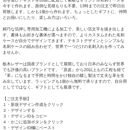
箔を選びテキストを自由に配置して素敵なオリジナル名刺ケースを
今すぐ作れます。面倒な見積もりも不要。13時までの注文で即日出
荷致します。しかも1個から作れます。ちょっとしたギフトに、仲間
とお揃いにしたり、楽しみ方はいろいろ。
精巧な箔押し専用加工機による加工で、美しい箔文字を描き出しま
す。書体もお好きな書体が選べますので、よりカスタムされた名刺
ケースが自分でデザインできます。テキストデザインとシンプルな
名刺ケースの組み合わせで、世界で一つだけの名刺入れを作ってみ
ませんか。
栃木レザーは国産ブランドとして展開しており日本のみならず世界
でも評価の高いブランドです。『原皮』から20以上もの工程を経て
『革』になるまで手間と時間をかけ独自の鞣し製法で丈夫な革を生
み出しています。ラッピングも1個から無料で承りますので、自分用
としてではなく、ギフトとしても最適です。
【ご注文手順】
１・新規デザイン作成をクリック
２・デザインする
３・デザインIDをコピー
４・かごに追加ボタンをクリック
５・デザインID欄にペースト