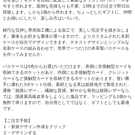
箔を選びテキストを自由に配置して素敵なオリジナルパスケースを
今すぐ作れます。面倒な見積もりも不要。13時までの注文で即日出
荷致します。しかも1個から作れます。ちょっとしたギフトに、仲間
とお揃いにしたり、楽しみ方はいろいろ。
精巧な箔押し専用加工機による加工で、美しい箔文字を描き出しま
す。書体もお好きな書体が選べますので、よりカスタムされた名刺
ケースが自分でデザインできます。テキストデザインとシンプルな
名刺ケースの組み合わせで、世界で一つだけの本革製パスケースを
を作ってみませんか。
パスケースは6色からお選びいただけます。表側に非接触型カードを
収納できるポケットがあり、内側にも非接触型カード、クレジット
カードなど接触型カードを収納できるポケットがあります。使い勝
手に優れた3ポケット仕様。素材となる革は姫路地方で製造された、
通称「姫路レザー」。繊細な質感、鮮やかな発色は姫路レザーなら
では。国産最高級皮革をしようした逸品です。ラッピングも1個から
無料で承りますので、自分用としてではなく、ギフトとしても最適
です。
【ご注文手順】
１・新規デザイン作成をクリック
２・デザインする