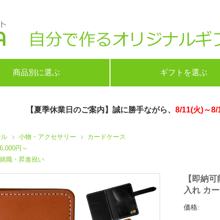
商品別に選ぶ
ギフトを選ぶ
【夏季休業日のご案内】誠に勝手ながら、
8/11(火)～8/
ンル
小物・アクセサリー
カードケース
6,000円～
就職・昇進祝い
【即納可
入れ カ
価格: