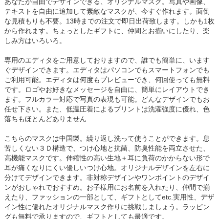
あなたが自由でデザインできる、オリジナルマスク。写真や画像、
テキストを自由に追加して素敵なマスクが、今すぐ作れます。面倒
な見積もりも不要。13時までの注文で即日出荷致します。しかも1枚
から作れます。ちょっとしたギフトに、仲間とお揃いにしたり、楽
しみ方はいろいろ。
専用のエディタをご用意しておりますので、誰でも簡単に、います
ぐデザインできます。エディタはパソコンでもスマートフォンでも
ご利用可能。エディタは何度もプレビューでき、何回使っても無料
です。ロゴやお好きなメッセージを自由に、簡単にレイアウトでき
ます。フルカラー対応で写真の表現も可能。どんなデザインでもお
任せ下さい。また、低温圧着によるプリントは洗濯強度に優れ、色
落ちもほとんどありません
こちらのマスクは中国製。繰り返し洗って使うことができます。息
苦しくない３Ｄ構造で、つけ心地と抗菌、防臭性能を両立させた、
高機能マスクです。伸縮性の高い生地＋耳に負荷のかからない形で
耳が痛くなりにくい優しいつけ心地。オリジナルデザインを左右に
分けてデザインできます。非対称デザインやワンポイントのデザイ
ンがおしゃれでおすすめ。お子様用にお名前を入れたり、仲間で揃
えたり、ファッションの一部として、ギフトとしてetc.実用性、デザ
イン性に優れたオリジナルマスク作りに挑戦しましょう。ラッピン
グも無料で承りますので、ギフトとしても最適です。