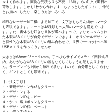
今すぐ作れます。面倒な見積もりも不要。13時までの注文で即日出
荷致します。しかも1枚から作れます。ちょっとしたギフトに、仲間
とお揃いにしたり、楽しみ方はいろいろ。
精巧なレーザー加工機による加工で、文字はもちろん細かいマーク
も表現できます。マークは48種類もの人気のマークを揃えていま
す。また、書体もお好きな書体が選べますので、よりカスタムされ
た木製USBメモリが自分でデザインできます。オリジナルデザイン
と個性的な木製USBメモリの組み合わせで、世界で一つだけの木製
USBメモリを作ってみませんか。
大きさは63mm*23mm*14mm。手のひらサイズでスライド回転式収
納、ありがちなUSBメモリの蓋をなくしてしまう心配もありませ
ん。ラッピングも1個から無料で承りますので、自分用としてではな
く、ギフトとしても最適です。
【ご注文手順】
１・新規デザイン作成をクリック
２・デザインする
３・デザインIDをコピー
４・かごに追加ボタンをクリック
５・デザインID欄にペースト
６・ご購入手続きへ