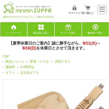
マイページ
買い物かご
トップページ
商品別に選ぶ
ギフトを選ぶ
価格帯で選ぶ
【夏季休業日のご案内】誠に勝手ながら、
8/11(火)～
8/16(日)
を休業日とさせて頂きます。
TOP
商品ジャンル
家電・スマホ
USBメモリ
価格帯
4,000円台
ギフト
記念品ギフト