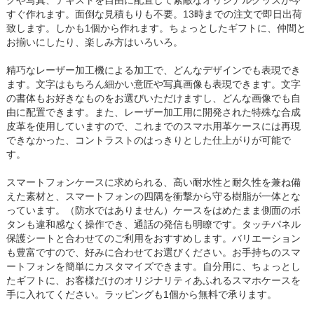
クや写真、テキストを自由に配置して素敵なオリジナルグッズが今
すぐ作れます。面倒な見積もりも不要。13時までの注文で即日出荷
致します。しかも1個から作れます。ちょっとしたギフトに、仲間と
お揃いにしたり、楽しみ方はいろいろ。
精巧なレーザー加工機による加工で、どんなデザインでも表現でき
ます。文字はもちろん細かい意匠や写真画像も表現できます。文字
の書体もお好きなものをお選びいただけますし、どんな画像でも自
由に配置できます。また、レーザー加工用に開発された特殊な合成
皮革を使用していますので、これまでのスマホ用革ケースには再現
できなかった、コントラストのはっきりとした仕上がりが可能で
す。
スマートフォンケースに求められる、高い耐水性と耐久性を兼ね備
えた素材と、スマートフォンの四隅を衝撃から守る樹脂が一体とな
っています。（防水ではありません）ケースをはめたまま側面のボ
タンも違和感なく操作でき、通話の発信も明瞭です。タッチパネル
保護シートと合わせてのご利用をおすすめします。バリエーション
も豊富ですので、好みに合わせてお選びください。お手持ちのスマ
ートフォンを簡単にカスタマイズできます。自分用に、ちょっとし
たギフトに、お客様だけのオリジナリティあふれるスマホケースを
手に入れてください。ラッピングも1個から無料で承ります。