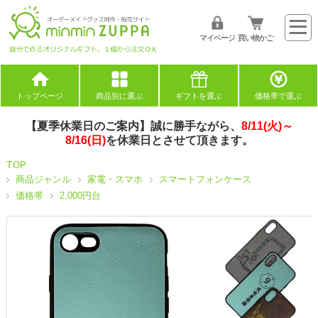
マイページ
買い物かご
トップページ
商品別に選ぶ
ギフトを選ぶ
価格帯で選ぶ
【夏季休業日のご案内】誠に勝手ながら、
8/11(火)～
8/16(日)
を休業日とさせて頂きます。
TOP
商品ジャンル
家電・スマホ
スマートフォンケース
価格帯
2,000円台