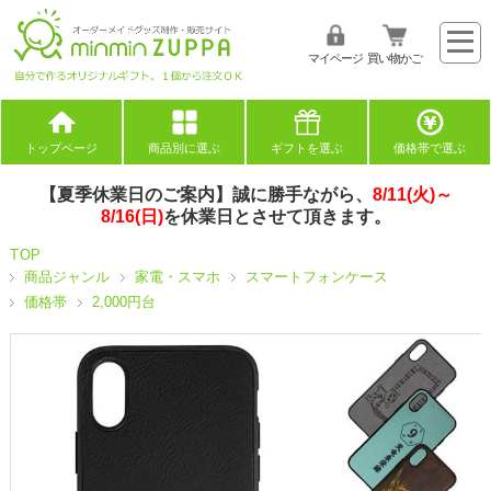
マイページ
買い物かご
トップページ
商品別に選ぶ
ギフトを選ぶ
価格帯で選ぶ
【夏季休業日のご案内】誠に勝手ながら、
8/11(火)～
8/16(日)
を休業日とさせて頂きます。
TOP
商品ジャンル
家電・スマホ
スマートフォンケース
価格帯
2,000円台