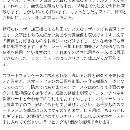
クや写真、テキストを自由に配置して素敵なオリジナルグッズが今
すぐ作れます。面倒な見積もりも不要。13時までの注文で即日出荷
致します。しかも1個から作れます。ちょっとしたギフトに、仲間と
お揃いにしたり、楽しみ方はいろいろ。
精巧なレーザー加工機による加工で、どんなデザインでも表現でき
ます。文字はもちろん細かい意匠や写真画像も表現できます。文字
の書体もお好きなものをお選びいただけますし、どんな画像でも自
由に配置できます。また、レーザー加工用に開発された特殊な合成
皮革を使用していますので、これまでのスマホ用革ケースには再現
できなかった、コントラストのはっきりとした仕上がりが可能で
す。
スマートフォンケースに求められる、高い耐水性と耐久性を兼ね備
えた素材と、スマートフォンの四隅を衝撃から守る樹脂が一体とな
っています。（防水ではありません）ケースをはめたまま側面のボ
タンも違和感なく操作でき、通話の発信も明瞭です。タッチパネル
保護シートと合わせてのご利用をおすすめします。バリエーション
も豊富ですので、好みに合わせてお選びください。お手持ちのスマ
ートフォンを簡単にカスタマイズできます。自分用に、ちょっとし
たギフトに、お客様だけのオリジナリティあふれるスマホケースを
手に入れてください。ラッピングも1個から無料で承ります。