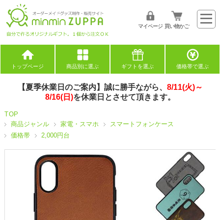
マイページ
買い物かご
トップページ
商品別に選ぶ
ギフトを選ぶ
価格帯で選ぶ
【夏季休業日のご案内】誠に勝手ながら、
8/11(火)～
8/16(日)
を休業日とさせて頂きます。
TOP
商品ジャンル
家電・スマホ
スマートフォンケース
価格帯
2,000円台