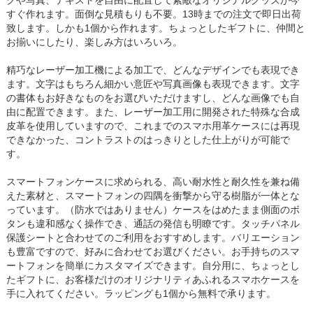
クや写真、テキストを自由に配置して素敵なオリジナルグッズが今
すぐ作れます。面倒な見積もりも不要。13時までの注文で即日出荷
致します。しかも1個から作れます。ちょっとしたギフトに、仲間と
お揃いにしたり、楽しみ方はいろいろ。
精巧なレーザー加工機による加工で、どんなデザインでも表現でき
ます。文字はもちろん細かい意匠や写真画像も表現できます。文字
の書体もお好きなものをお選びいただけますし、どんな画像でも自
由に配置できます。また、レーザー加工用に開発された特殊な合成
皮革を使用していますので、これまでのスマホ用革ケースには再現
できなかった、コントラストのはっきりとした仕上がりが可能で
す。
スマートフォンケースに求められる、高い耐水性と耐久性を兼ね備
えた素材と、スマートフォンの四隅を衝撃から守る樹脂が一体とな
っています。（防水ではありません）ケースをはめたまま側面のボ
タンも違和感なく操作でき、通話の発信も明瞭です。タッチパネル
保護シートと合わせてのご利用をおすすめします。バリエーション
も豊富ですので、好みに合わせてお選びください。お手持ちのスマ
ートフォンを簡単にカスタマイズできます。自分用に、ちょっとし
たギフトに、お客様だけのオリジナリティあふれるスマホケースを
手に入れてください。ラッピングも1個から無料で承ります。