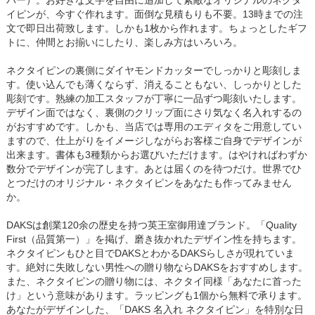
バー）。お好きな文字を自由に追加して素敵なオリジナルのネクタ
イピンが、今すぐ作れます。面倒な見積もりも不要。13時までの注
文で即日出荷致します。しかも1枚から作れます。ちょっとしたギフ
トに、仲間とお揃いにしたり、楽しみ方はいろいろ。
ネクタイピンの裏側にダイヤモンドカッターでしっかりと彫刻しま
す。使い込んでも薄くならず、消えることもない、しっかりとした
彫刻です。熟練の加工スタッフが丁寧に一品ずつ彫刻いたします。
デザイン面ではなく、裏側のクリップ面にさり気なく名入れするの
がおすすめです。しかも、当店では専用のエディタをご用意してい
ますので、仕上がりをイメージしながらお客様ご自身でデザインが
出来ます。書体も3種類からお選びいただけます。はやければわずか
数分でデザインが完了します。あとは届くのを待つだけ。世界でひ
とつだけのオリジナル・ネクタイピンをあなたも作ってみません
か。
DAKSは創業120余の歴史を持つ英王室御用達ブランド。「Quality
First（品質第一）」を掲げ、磨き抜かれたデザイン性を持ちます。
ネクタイピンもひと目でDAKSとわかるDAKSらしさが現れていま
す。絶対に失敗しない男性への贈り物ならDAKSをおすすめします。
また、ネクタイピンの贈り物には、ネクタイ同様「あなたに首った
け」という意味があります。ラッピングも1個から無料で承ります。
あなたがデザインした、「DAKS 名入れ ネクタイピン」を特別な日