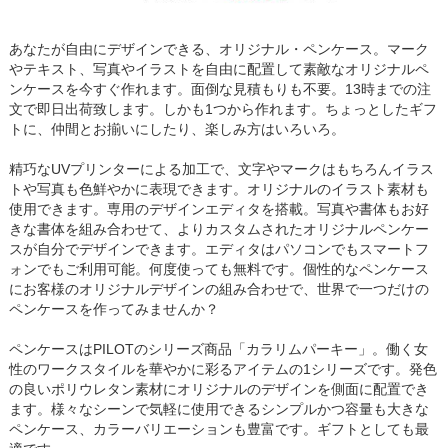
あなたが自由にデザインできる、オリジナル・ペンケース。マーク
やテキスト、写真やイラストを自由に配置して素敵なオリジナルペ
ンケースを今すぐ作れます。面倒な見積もりも不要。13時までの注
文で即日出荷致します。しかも1つから作れます。ちょっとしたギフ
トに、仲間とお揃いにしたり、楽しみ方はいろいろ。
精巧なUVプリンターによる加工で、文字やマークはもちろんイラス
トや写真も色鮮やかに表現できます。オリジナルのイラスト素材も
使用できます。専用のデザインエディタを搭載。写真や書体もお好
きな書体を組み合わせて、よりカスタムされたオリジナルペンケー
スが自分でデザインできます。エディタはパソコンでもスマートフ
ォンでもご利用可能。何度使っても無料です。個性的なペンケース
にお客様のオリジナルデザインの組み合わせで、世界で一つだけの
ペンケースを作ってみませんか？
ペンケースはPILOTのシリーズ商品「カラリムパーキー」。働く女
性のワークスタイルを華やかに彩るアイテムの1シリーズです。発色
の良いポリウレタン素材にオリジナルのデザインを側面に配置でき
ます。様々なシーンで気軽に使用できるシンプルかつ容量も大きな
ペンケース、カラーバリエーションも豊富です。ギフトとしても最