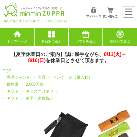
マイページ
買い物かご
トップページ
商品別に選ぶ
ギフトを選ぶ
価格帯で選ぶ
【夏季休業日のご案内】誠に勝手ながら、
8/11(火)～
8/16(日)
を休業日とさせて頂きます。
TOP
商品ジャンル
文具
ペンケース（筆入れ）
価格帯
2,000円台
ギフト
キッズ向けギフト
ギフト
進学・進級祝い