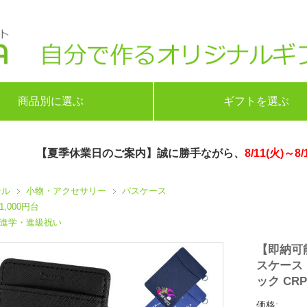
商品別に選ぶ
ギフトを選ぶ
【夏季休業日のご案内】誠に勝手ながら、
8/11(火)～8/
ンル
小物・アクセサリー
パスケース
1,000円台
進学・進級祝い
【即納可
スケース 
ック CRP
価格: