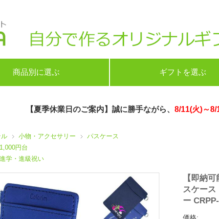
商品別に選ぶ
ギフトを選ぶ
【夏季休業日のご案内】誠に勝手ながら、
8/11(火)～8/
ンル
小物・アクセサリー
パスケース
1,000円台
進学・進級祝い
【即納可
スケース 
ー CRPP
価格: